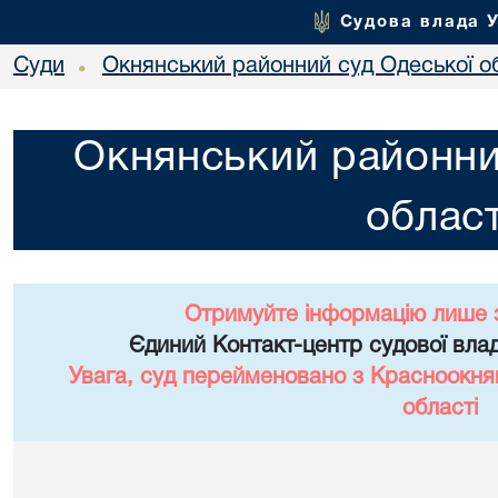
Судова влада 
Суди
Окнянський районний суд Одеської о
•
Окнянський районни
област
Отримуйте інформацію лише 
Єдиний Контакт-центр судової влад
Увага, суд перейменовано з Красноокня
області