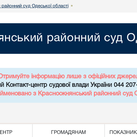
 районний суд Одеської області
•
янський районний суд Од
Отримуйте інформацію лише з офіційних джере
й Контакт-центр судової влади України 044 207
ейменовано з Красноокнянський районний суд О
ЕНТР
ГРОМАДЯНАМ
ПОКАЗНИК