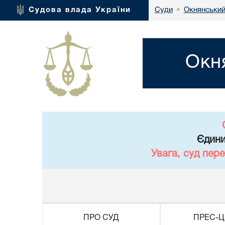
Окнянський
Судова влада України
Суди
•
Окн
Єдини
Увага, суд пер
ПРО СУД
ПРЕС-Ц