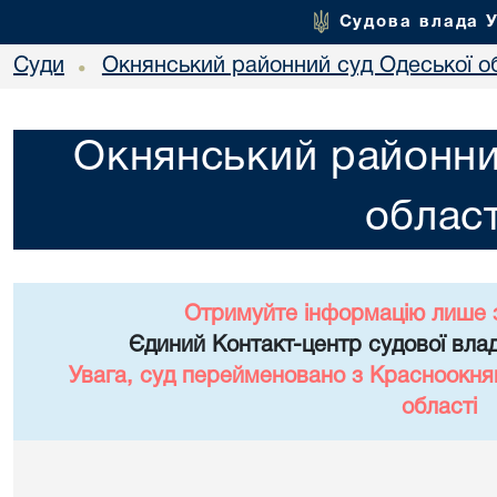
Судова влада 
Суди
Окнянський районний суд Одеської о
•
Окнянський районни
област
Отримуйте інформацію лише 
Єдиний Контакт-центр судової влад
Увага, суд перейменовано з Красноокня
області