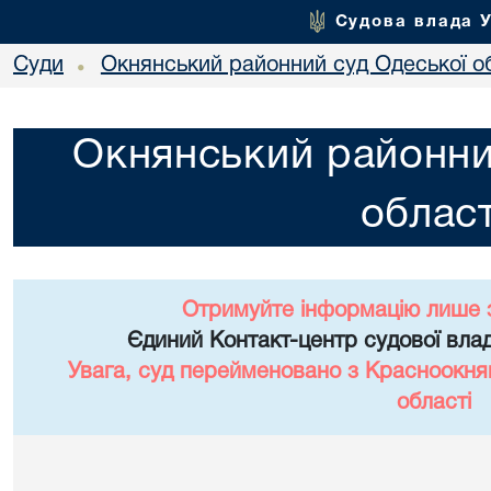
Судова влада 
Суди
Окнянський районний суд Одеської о
•
Окнянський районни
област
Отримуйте інформацію лише 
Єдиний Контакт-центр судової влад
Увага, суд перейменовано з Красноокня
області