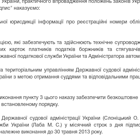
України, практичного впровадження положень законів Укра
дпис" наказуємо:
ої юрисдикції інформації про реєстраційні номери облі
ацією, які забезпечують та здійснюють технічне супровод
вих карток платників податків боржників та стягувачі
ржавної податкової служби України та Адміністратора авто
та територіальним управлінням Державної судової адмініс
раїни з метою отримання суддями та відповідальними пра
 виконання пункту 3 цього наказу забезпечити безкоштовне
у встановленому порядку.
Державної судової адміністрації України (Слоніцький О.
жби України (Лаба М. С.) у місячний строк з дня підпи
належне виконання до 30 травня 2013 року.