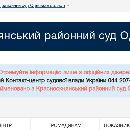
 районний суд Одеської області
•
янський районний суд Од
Отримуйте інформацію лише з офіційних джере
й Контакт-центр судової влади України 044 207
ейменовано з Красноокнянський районний суд О
ЕНТР
ГРОМАДЯНАМ
ПОКАЗНИК