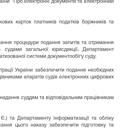
їни "Про електронні документи та електронний
кових карток платників податків боржників та
ження процедури подання запитів та отримання
в судами загальної юрисдикції, Департамент
матизованої системи документообігу суду.
трації України забезпечити подання необхідних
цівниками апаратів судів електронних цифрових
 надання суддям та відповідальним працівникам
 Є.) та Департаменту інформатизації та обліку
сання цього наказу забезпечити підготовку та