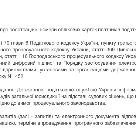
про реєстраційні номери облікових карток платників податк
і 70 глави 6 Податкового кодексу України, пункту третьог
ного процесуального кодексу України, статті 369 Цивільно
, статті 116 Господарського процесуального кодексу Укра
онний цифровий підпис" та Порядку застосування елект
підприємствами, установами та організаціями державно
оку N 1452.
адання Державною податковою службою України інформац
судів загальної юрисдикції на підставі судових рішень, щ
відно до вимог процесуального законодавства.
апитів (далі - запитів) та електронного документа відпов
ормацією, терміни впровадження програмного забезпечен