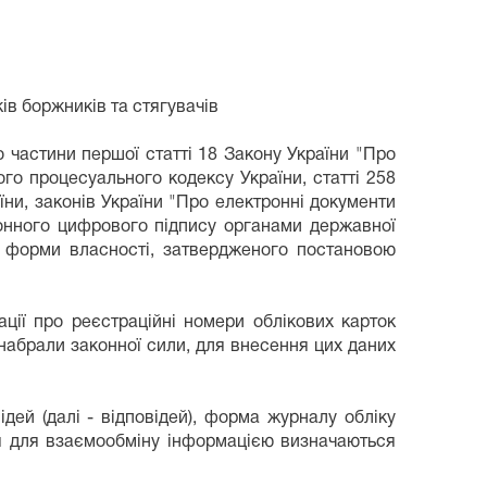
ів боржників та стягувачів
о частини першої статті 18 Закону України "Про
го процесуального кодексу України, статті 258
їни, законів України "Про електронні документи
ронного цифрового підпису органами державної
ї форми власності, затвердженого постановою
ії про реєстраційні номери облікових карток
о набрали законної сили, для внесення цих даних
ідей (далі - відповідей), форма журналу обліку
ня для взаємообміну інформацією визначаються