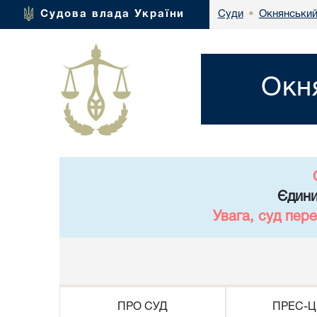
Окнянський
Судова влада України
Суди
•
Окн
Єдини
Увага, суд пер
ПРО СУД
ПРЕС-Ц