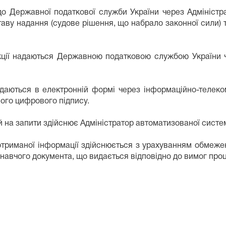
 до Державної податкової служби України через Адміністр
таву надання (судове рішення, що набрало законної сили) 
дикції надаються Державною податковою службою України 
редаються в електронній формі через інформаційно-телек
ого цифрового підпису.
ей на запити здійснює Адміністратор автоматизованої систе
 отриманої інформації здійснюється з урахуванням обмеж
навчого документа, що видається відповідно до вимог про